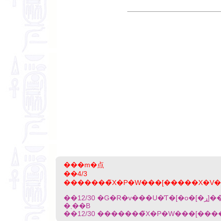
���m�点
��4/3
��12/30 �G�R�v���U�̓T�[�o�[�ړ]���܂��B�V�N���ς��ʂ����ڂ����肢�\���グ
�܂��B