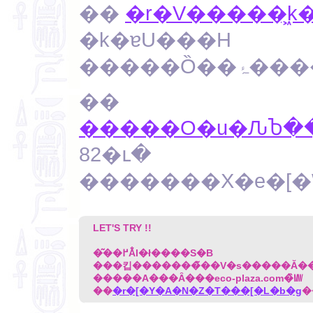
��
�r�V�����͖k
�k�ɐU���H
�����Ȍ�
��
�����O�u�ԈႦ��
82�ւ�
LET'S TRY !!
�͂��߂Ă̐l�ł����S�B
�����A���Ȃ���eco-plaza.com�̏㎿
��
�r�[�Y�A�N�Z�T���[�L�b�g
�