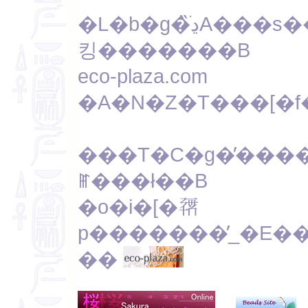
�L�b�g�̏ڍׁA���s���ȓ_�Ȃǂ��C�y�ɂ��₢���
킹�������B
eco-plaza.com
�A�N�Z�T���[�f
���T�C�g�̓����N�t
ꂵ���ł��B
�o�i�[�𗘗
p�������̓_�E�
��