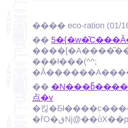
���� eco-ration (01
��
5�{�w�̌C���Ȃ
����[�A����͂�
���ł���(^^;
�Ă������A���
��
�N���ɓ͂����
点�v
�킪�Ƃł����c���